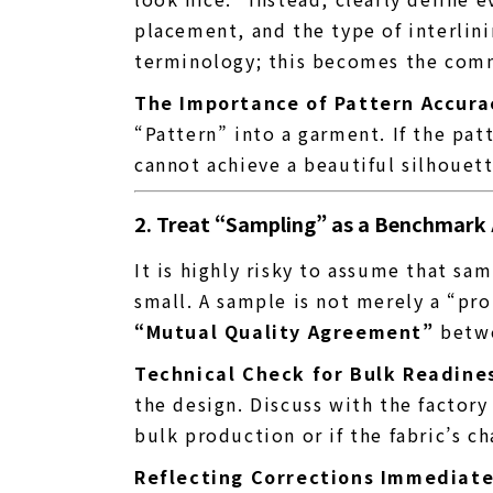
placement, and the type of interlin
terminology; this becomes the com
The Importance of Pattern Accura
“Pattern” into a garment. If the pat
cannot achieve a beautiful silhouett
2. Treat “Sampling” as a Benchmark
It is highly risky to assume that sa
small. A sample is not merely a “prot
“Mutual Quality Agreement”
betwe
Technical Check for Bulk Readine
the design. Discuss with the factor
bulk production or if the fabric’s c
Reflecting Corrections Immediate