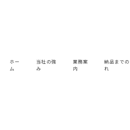
ホー
当社の強
業務案
納品までの
ム
み
内
れ