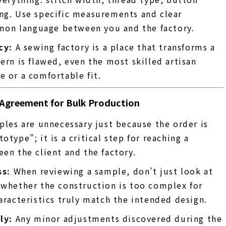
ing. Use specific measurements and clear
mon language between you and the factory.
cy:
A sewing factory is a place that transforms a
tern is flawed, even the most skilled artisan
e or a comfortable fit.
 Agreement for Bulk Production
mples are unnecessary just because the order is
otype”; it is a critical step for reaching a
en the client and the factory.
ss:
When reviewing a sample, don’t just look at
y whether the construction is too complex for
haracteristics truly match the intended design.
ly:
Any minor adjustments discovered during the