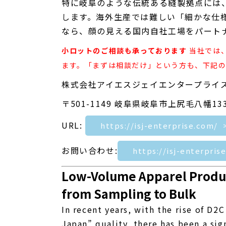
特に岐阜のような伝統ある縫製拠点には
します。海外生産では難しい「細かな仕
なら、顔の見える国内自社工場をパート
小ロットのご相談も承っております
当社では
ます。「まずは相談だけ」という方も、下記
株式会社アイエスジェイエンタープライ
〒501-1149 岐阜県岐阜市上尻毛八幡133
URL:
https://isj-enterprise.com/
お問い合わせ:
https://isj-enterpris
Low-Volume Apparel Product
from Sampling to Bulk
In recent years, with the rise of D2
Japan” quality, there has been a sig