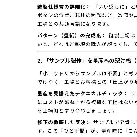
縫製仕様書の詳細化：
「いい感じに」と
ボタンの位置、芯地の種類など、数値や
工場との共通言語になります。
パターン（型紙）の完成度：
縫製工場は
いと、どれほど熟練の職人が縫っても、
2. 「サンプル製作」を量産への架け橋
「小ロットだからサンプルは不要」と考
ではなく、工場とお客様との「仕上がり
量産を見据えたテクニカルチェック：
サ
にコストが跳ね上がる複雑な工程はない
を工場側とすり合わせましょう。
修正の徹底した反映：
サンプルで発覚し
す。この「ひと手間」が、量産時に「こ