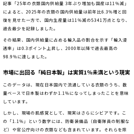
記事「25年の衣類国内供給量 3年ぶり増加も国産は11％減」
によると、2025年の衣類の国内供給量は前年比6.3％増と回
復を見せた一方で、国内生産量は11％減の5341万点となり、
過去最少を記録しました。
その結果、国内供給量に占める輸入品の割合を示す「輸入浸
透率」は0.3ポイント上昇し、2000年以降で過去最高の
98.9％に達しました。
市場に出回る「純日本製」は実質1％未満という現実
このデータは、現在日本国内で流通している衣類のうち、数
量ベースで日本製はわずか1.1％になってしまったことを意味
しています。
しかし、現場の肌感覚として、現実はさらにシビアです。こ
の「1.1％」という数字には、防衛装備品（自衛隊員の制服な
ど）や官公庁向けの衣類なども含まれています。それらを除