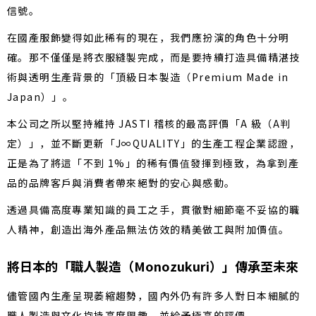
信號。
在國產服飾變得如此稀有的現在，我們應扮演的角色十分明
確。那不僅僅是將衣服縫製完成，而是要持續打造具備精湛技
術與透明生產背景的「頂級日本製造（Premium Made in
Japan）」。
本公司之所以堅持維持 JASTI 稽核的最高評價「A 級（A判
定）」，並不斷更新「J∞QUALITY」的生產工程企業認證，
正是為了將這「不到 1%」的稀有價值發揮到極致，為拿到產
品的品牌客戶與消費者帶來絕對的安心與感動。
透過具備高度專業知識的員工之手，貫徹對細節毫不妥協的職
人精神，創造出海外產品無法仿效的精美做工與附加價值。
將日本的「職人製造（Monozukuri）」傳承至未來
儘管國內生產呈現萎縮趨勢，國內外仍有許多人對日本細膩的
職人製造與文化抱持高度興趣，並給予極高的評價。