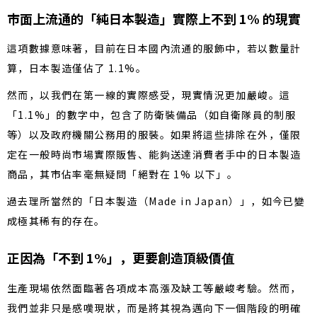
市面上流通的「純日本製造」實際上不到 1% 的現實
這項數據意味著，目前在日本國內流通的服飾中，若以數量計
算，日本製造僅佔了 1.1%。
然而，以我們在第一線的實際感受，現實情況更加嚴峻。這
「1.1%」的數字中，包含了防衛裝備品（如自衛隊員的制服
等）以及政府機關公務用的服裝。如果將這些排除在外，僅限
定在一般時尚市場實際販售、能夠送達消費者手中的日本製造
商品，其市佔率毫無疑問「絕對在 1% 以下」。
過去理所當然的「日本製造（Made in Japan）」，如今已變
成極其稀有的存在。
正因為「不到 1%」，更要創造頂級價值
生產現場依然面臨著各項成本高漲及缺工等嚴峻考驗。然而，
我們並非只是感嘆現狀，而是將其視為邁向下一個階段的明確