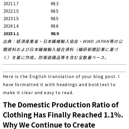
2021
1.7
98.3
2022
1.5
98.5
2023
1.5
98.5
2024
1.4
98.6
2025
1.1
98.9
出典：経済産業省・日本繊維輸入協会・WWD JAPAN等の公
開資料および日本繊維輸入組合資料（繊研新聞記事に基づ
く）を基に作成。防衛装備品等を含む全数量ベース。
Here is the English translation of your blog post. I
have formatted it with headings and bold text to
make it clear and easy to read.
The Domestic Production Ratio of
Clothing Has Finally Reached 1.1%.
Why We Continue to Create