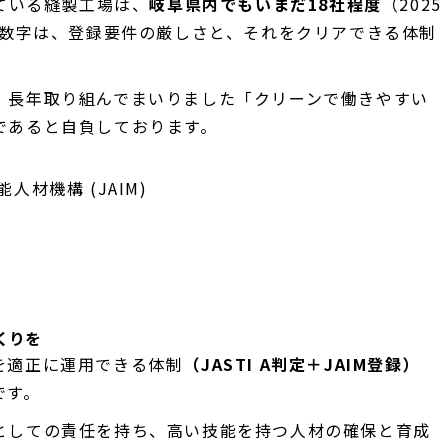
している縫製工場は、
岐阜県内でもいまだ18社程度
（2025
の数字は、登録要件の厳しさと、それをクリアできる体制
、長年取り組んでまいりました「クリーンで働きやすい
であると自負しております。
材機構 (JAIM)
くりを
を適正に運用できる体制
（JASTI A判定＋JAIM登録）
です。
としての責任を持ち、高い技能を持つ人材の確保と育成