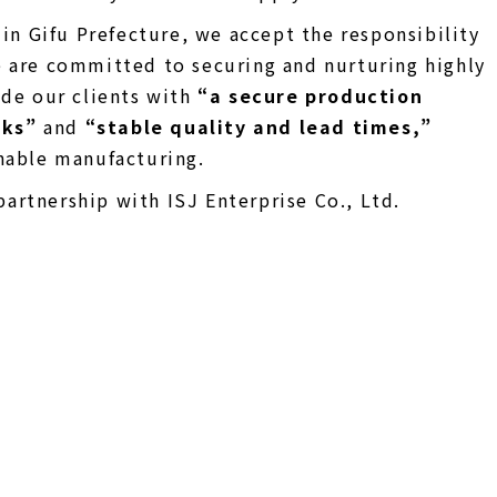
s in Gifu Prefecture, we accept the responsibility
e are committed to securing and nurturing highly
ide our clients with
“a secure production
sks”
and
“stable quality and lead times,”
inable manufacturing.
artnership with ISJ Enterprise Co., Ltd.