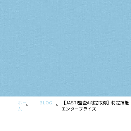
ホー
BLOG
【JASTI監査A判定取得】特定
ム
エンタープライズ