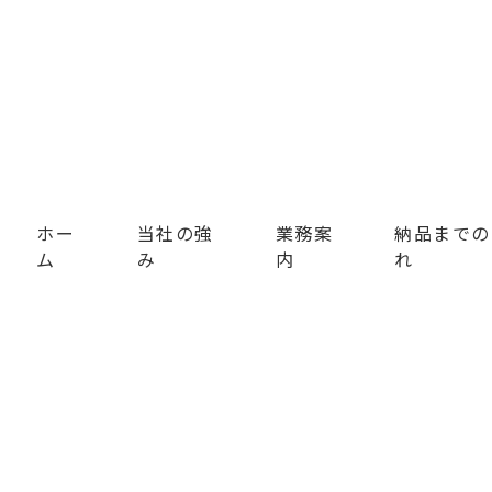
ホー
当社の強
業務案
納品までの
ム
み
内
れ