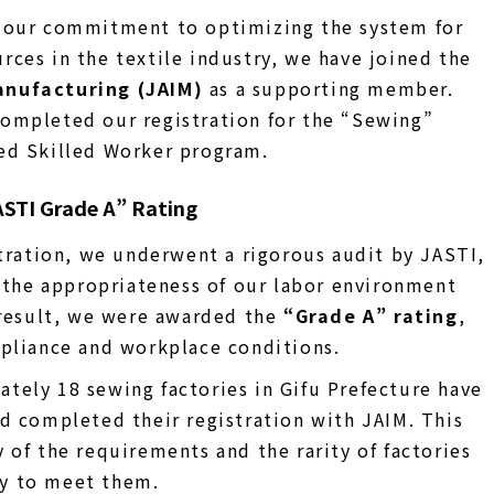
n our commitment to optimizing the system for
rces in the textile industry, we have joined the
anufacturing (JAIM)
as a supporting member.
completed our registration for the “Sewing”
ied Skilled Worker program.
ASTI Grade A” Rating
stration, we underwent a rigorous audit by JASTI,
y the appropriateness of our labor environment
result, we were awarded the
“Grade A” rating
,
mpliance and workplace conditions.
tely 18 sewing factories in Gifu Prefecture have
nd completed their registration with JAIM. This
 of the requirements and the rarity of factories
ry to meet them.