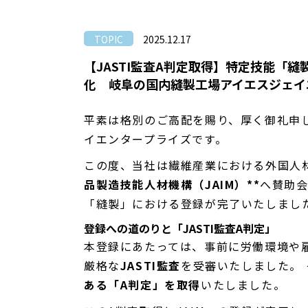
TOPIC
2025.12.17
【JASTI監査A判定取得】特定技能「
化 岐阜の国内縫製工場アイエスジェイ
平素は格別のご高配を賜り、厚く御礼申
イエンタープライズです。
この度、当社は繊維産業における外国人
品製造技能人材機構（JAIM）**
へ賛助
「縫製」における登録が完了いたしまし
登録への道のりと「JASTI監査A判定」
本登録にあたっては、事前に労働環境や
厳格な
JASTI監査
を受審いたしました。
ある「A判定」を取得
いたしました。