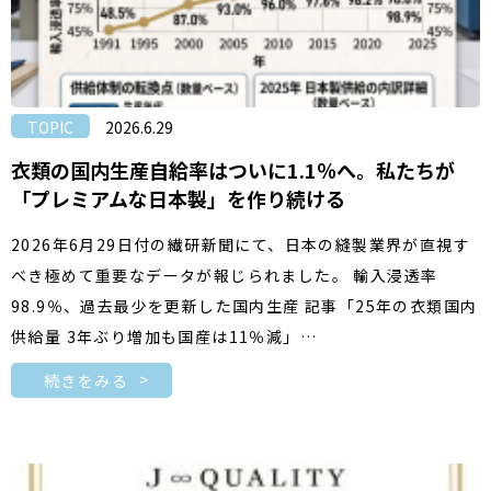
TOPIC
2026.6.29
衣類の国内生産自給率はついに1.1％へ。私たちが
「プレミアムな日本製」を作り続ける
2026年6月29日付の繊研新聞にて、日本の縫製業界が直視す
べき極めて重要なデータが報じられました。 輸入浸透率
98.9％、過去最少を更新した国内生産 記事「25年の衣類国内
供給量 3年ぶり増加も国産は11％減」…
続きをみる